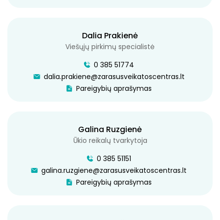
SALAKO AMBULATORIJA
Dalia Prakienė
TURMANTO AMBULATORIJA
Viešųjų pirkimų specialistė
MEDICINOS PUNKTAI
0 385 51774
dalia.prakiene@zarasusveikatoscentras.lt
KONSULTACINĖS POLIKLINIKOS IR DIENOS
Pareigybių aprašymas
CHIRURGIJOS SKYRIUS
KONSULTACINĖ POLIKLINIKA
Galina Ruzgienė
DIENOS CHIRURGIJA
Ūkio reikalų tvarkytoja
0 385 51151
RADIOLOGIJOS SKYRIUS
galina.ruzgiene@zarasusveikatoscentras.lt
Pareigybių aprašymas
KLINIKINĖS DIAGNOSTIKOS LABORATORIJA
FIZINĖS MEDICINOS IR AMBULATORINĖS
REABILITACIJOS SKYRIUS