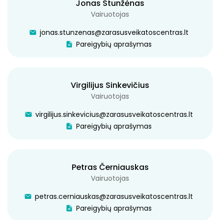
Jonas Stunžėnas
Vairuotojas
SKUBIOSIOS MEDICINOS PAGALBOS IR DIENOS
STACIONARO SKYRIUS
jonas.stunzenas@zarasusveikatoscentras.lt
Pareigybių aprašymas
SKUBIOSIOS MEDICINOS PAGALBOS SKYRIUS
SUAUGUSIŲJŲ DIENOS STACIONARAS
Virgilijus Sinkevičius
GERIATRIJOS DIENOS STACIONARAS
Vairuotojas
STERILIZACINĖ
virgilijus.sinkevicius@zarasusveikatoscentras.lt
Pareigybių aprašymas
SLAUGOS IR PALAIKOMOJO GYDYMO SKYRIUS
KOMISIJOS IR DARBO GRUPĖS
Petras Černiauskas
Vairuotojas
petras.cerniauskas@zarasusveikatoscentras.lt
Pareigybių aprašymas