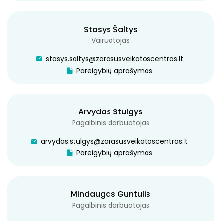
Stasys Šaltys
Vairuotojas
stasys.saltys@zarasusveikatoscentras.lt
Pareigybių aprašymas
Arvydas Stulgys
Pagalbinis darbuotojas
arvydas.stulgys@zarasusveikatoscentras.lt
Pareigybių aprašymas
Mindaugas Guntulis
Pagalbinis darbuotojas