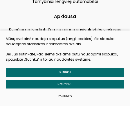
Tarnybiniai lengvieji automobiliai
Apklausa
Kviečiame įvertinti Zarasų rajono savivaldybės viešosios
įstaigos Zarasų sveikatos centras paslaugų kokybę
Mūsų svetainė naudoja slapukus (angl. cookies). Šie slapukai
naudojami statistikos ir rinkodaros tikslais.
VERTINTI
Jei Jūs sutinkate, kad šiems tikslams būtų naudojami slapukai,
spauskite „Sutinku“ ir toliau naudokitės svetaine.
SUTINKU
© 2026 Visos teisės saugomos
Slapukų parinktys
NESUTINKU
Duomenų apsauga
PARINKTYS
Sukurta:
TEXUS