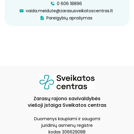
0 606 18896
SKUBIOSIOS MEDICINOS PAGALBOS IR DIENOS
vaida.meidute@zarasusveikatoscentras.lt
STACIONARO SKYRIUS
Pareigybių aprašymas
SKUBIOSIOS MEDICINOS PAGALBOS SKYRIUS
SUAUGUSIŲJŲ DIENOS STACIONARAS
GERIATRIJOS DIENOS STACIONARAS
STERILIZACINĖ
SLAUGOS IR PALAIKOMOJO GYDYMO SKYRIUS
KOMISIJOS IR DARBO GRUPĖS
Zarasų rajono savivaldybės
viešoji įstaiga Sveikatos centras
Duomenys kaupiami ir saugomi
juridinių asmenų registre
kodas 306629088