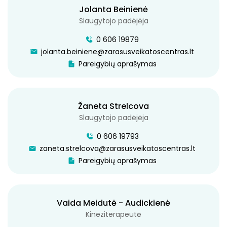
Jolanta Beinienė
SALAKO AMBULATORIJA
Slaugytojo padėjėja
0 606 19879
TURMANTO AMBULATORIJA
jolanta.beiniene@zarasusveikatoscentras.lt
Pareigybių aprašymas
MEDICINOS PUNKTAI
KONSULTACINĖS POLIKLINIKOS IR DIENOS
CHIRURGIJOS SKYRIUS
Žaneta Strelcova
Slaugytojo padėjėja
KONSULTACINĖ POLIKLINIKA
0 606 19793
DIENOS CHIRURGIJA
zaneta.strelcova@zarasusveikatoscentras.lt
Pareigybių aprašymas
RADIOLOGIJOS SKYRIUS
KLINIKINĖS DIAGNOSTIKOS LABORATORIJA
Vaida Meidutė - Audickienė
FIZINĖS MEDICINOS IR AMBULATORINĖS
Kineziterapeutė
REABILITACIJOS SKYRIUS