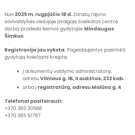
Gydytojas akušeris ginekologas
Teisės aktų projektai
Nuo
2025 m. rugpjūčio 18 d.
Zarasų rajono
Teisės aktų pažeidimai
savivaldybės viešojoje įstaigoje Sveikatos centre
darbą pradeda šeimos gydytojas
Mindaugas
Tyrimai ir analizės
Šimkus
.
Teisinio reguliavimo stebėsena
Registracija jau vyksta.
Pageidaujantys pasirinkti
gydytoją kviečiami kreiptis:
Smurto ir priekabiavimo prevencijos politika
į dokumentų valdymo administratorę,
Smurto ir priekabiavimo prevencijos politikos
įgyvendinimo veiksmų planas
adresu
Vilniaus g. 1B, II aukštas, 232 kab.
arba į
registratūrą, adresu Malūno g. 4
Telefonai pasiteirauti:
+370 385 30588
+370 385 51797