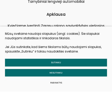
Tarnybiniai lengvieji automobiliai
Apklausa
Kviečiame įvertinti Zarasų rajono savivaldybės viešosios
įstaigos Zarasų sveikatos centras paslaugų kokybę
Mūsų svetainė naudoja slapukus (angl. cookies). Šie slapukai
naudojami statistikos ir rinkodaros tikslais.
VERTINTI
Jei Jūs sutinkate, kad šiems tikslams būtų naudojami slapukai,
spauskite „Sutinku“ ir toliau naudokitės svetaine.
SUTINKU
© 2026 Visos teisės saugomos
Slapukų parinktys
NESUTINKU
Duomenų apsauga
PARINKTYS
Sukurta:
TEXUS